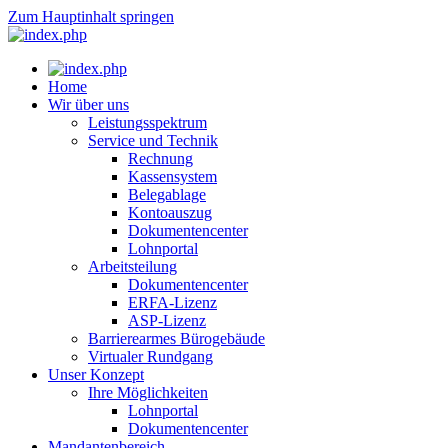
Zum Hauptinhalt springen
Home
Wir über uns
Leistungsspektrum
Service und Technik
Rechnung
Kassensystem
Belegablage
Kontoauszug
Dokumentencenter
Lohnportal
Arbeitsteilung
Dokumentencenter
ERFA-Lizenz
ASP-Lizenz
Barrierearmes Bürogebäude
Virtualer Rundgang
Unser Konzept
Ihre Möglichkeiten
Lohnportal
Dokumentencenter
Mandantenbereich