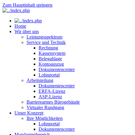
Zum Hauptinhalt springen
Home
Wir über uns
Leistungsspektrum
Service und Technik
Rechnung
Kassensystem
Belegablage
Kontoauszug
Dokumentencenter
Lohnportal
Arbeitsteilung
Dokumentencenter
ERFA-Lizenz
ASP-Lizenz
Barrierearmes Bürogebäude
Virtualer Rundgang
Unser Konzept
Ihre Möglichkeiten
Lohnportal
Dokumentencenter
Mandantenbereich